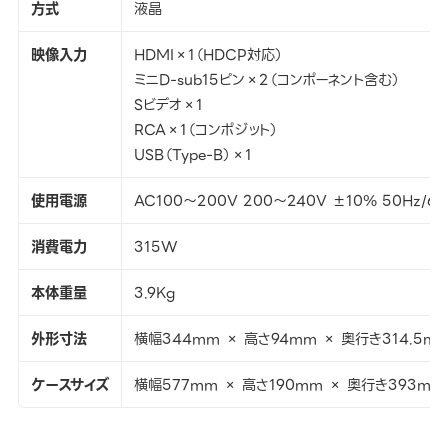
方式
液晶
映像入力
HDMI×1（HDCP対応）
ミニD-sub15ピン×2（コンポーネント含む）
Sビデオ×1
RCA×1（コンポジット）
USB（Type-B）×1
使用電源
AC100～200V 200～240V ±10％ 50Hz/60
消費電力
315W
本体重量
3.9Kg
外形寸法
横幅344mm × 高さ94mm × 奥行き314.5m
ケースサイズ
横幅577mm × 高さ190mm × 奥行き393mm