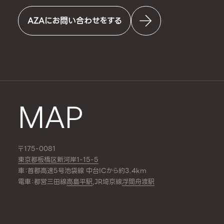
AZAにお問い合わせをする
MAP
〒175-0081
東京都板橋区新河岸1-15-5
車：首都高速5号池袋線 中台ICから約3.4km
電車：都営三田線
高島平駅
,JR埼京線
浮間舟渡駅