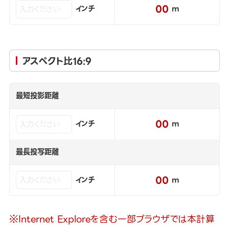
00
インチ
m
アスペクト比16:9
最短投影距離
00
インチ
m
最長投写距離
00
インチ
m
※Internet Exploreを含む一部ブラウザでは本計算