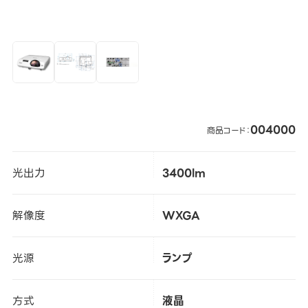
004000
商品コード：
光出力
3400lm
解像度
WXGA
光源
ランプ
方式
液晶