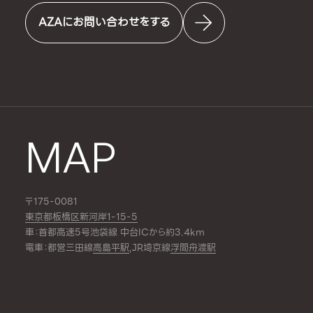
AZAにお問い合わせをする
MAP
〒175-0081
東京都板橋区新河岸1-15-5
車：首都高速5号池袋線 中台ICから約3.4km
電車：都営三田線
高島平駅
,JR埼京線
浮間舟渡駅