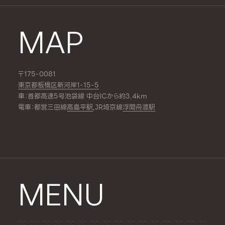
MAP
〒175-0081
東京都板橋区新河岸1-15-5
車：首都高速5号池袋線 中台ICから約3.4km
電車：都営三田線
高島平駅
,JR埼京線
浮間舟渡駅
MENU