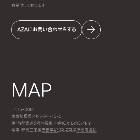
お受けしております
AZAにお問い合わせをする
MAP
〒175-0081
東京都板橋区新河岸1-15-5
車：首都高速5号池袋線 中台ICから約3.4km
電車：都営三田線
高島平駅
,JR埼京線
浮間舟渡駅