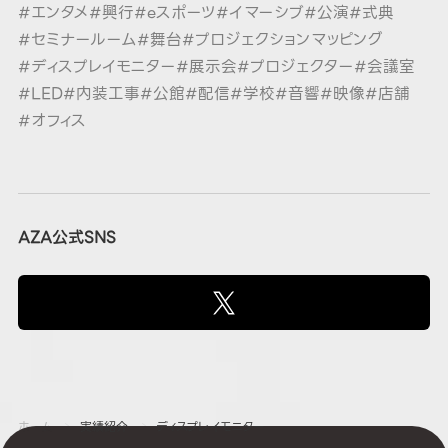
#エンタメ
#興行
#eスポーツ
#イマーシブ
#公演
#式典
#セミナールーム
#舞台
#プロジェクションマッピング
#ディスプレイモニター
#展示会
#プロジェクター
#会議室
#LED
#内装工事
#公館
#配信
#学校
#音響
#映像
#店舗
#オフィス
AZA公式SNS
ホーム
実績紹介
ディスプレイモニター